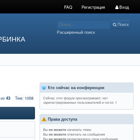
FAQ
Регистрация
Вход
Поиск
Расширенный поиск
РБИНКА
Кто сейчас на конференции
из
43
Тем: 1058
Сейчас этот форум просматривают: нет
зарегистрированных пользователей и гости: 1
Права доступа
Вы
начинать темы
не можете
Вы
отвечать на сообщения
не можете
Вы
редактировать свои сообщения
не можете