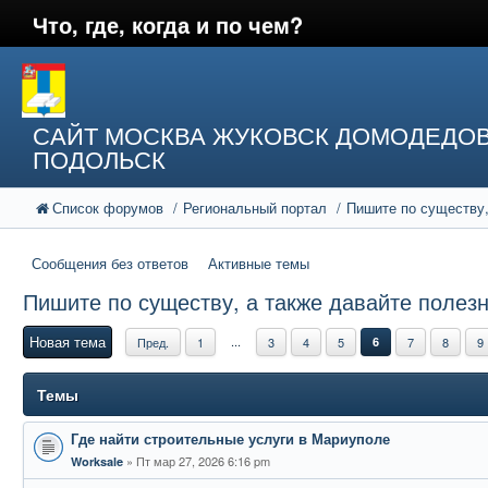
Что, где, когда и по чем?
САЙТ МОСКВА ЖУКОВСК ДОМОДЕДО
ПОДОЛЬСК
Список форумов
Региональный портал
Пишите по существу,
Сообщения без ответов
Активные темы
Пишите по существу, а также давайте полез
Новая тема
...
Пред.
1
3
4
5
6
7
8
9
Темы
Где найти строительные услуги в Мариуполе
Пт мар 27, 2026 6:16 pm
Worksale