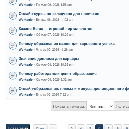
Пн мар 09, 2026 1:56 pm
Worksale
Онлайн-курсы по складчине для новичков
Вс мар 08, 2026 11:02 am
Worksale
Казино Вегас — игровой портал слотов
Сб мар 07, 2026 10:29 am
Worksale
Почему образование важно для карьерного успеха
Чт мар 05, 2026 11:28 am
Worksale
Значение диплома для карьеры
Ср мар 04, 2026 10:36 pm
Worksale
Почему работодатели ценят образование
Ср мар 04, 2026 8:32 am
Worksale
Онлайн-образование: плюсы и минусы дистанционного ф
Вт мар 03, 2026 7:32 pm
Worksale
Показать темы за:
Поле с
Новая тема
...
Пред.
1
3
4
5
6
7
8
9